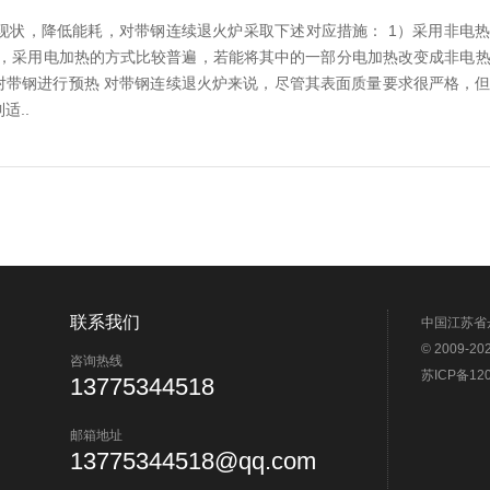
现状，降低能耗，对带钢连续退火炉采取下述对应措施： 1）采用非电
看，采用电加热的方式比较普遍，若能将其中的一部分电加热改变成非电
对带钢进行预热 对带钢连续退火炉来说，尽管其表面质量要求很严格，
适..
联系我们
中国江苏省
© 2009
咨询热线
苏ICP备120
13775344518
邮箱地址
13775344518@qq.com