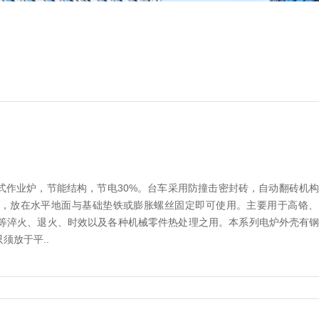
式作业炉，节能结构，节电30%。台车采用防撞击密封砖，自动翻砖机
，放在水平地面与基础垫铁或膨胀螺丝固定即可使用。主要用于高铬、
钢等淬火、退火、时效以及各种机械零件热处理之用。本系列电炉外壳有
须放于平..