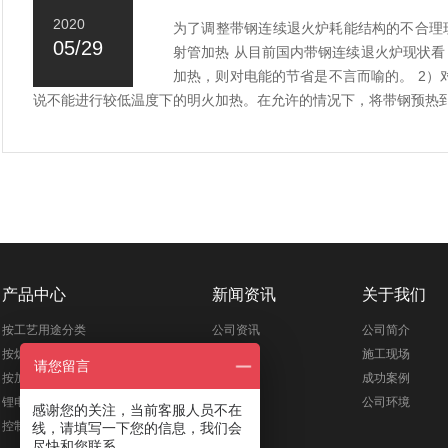
2020
为了调整带钢连续退火炉耗能结构的不合理
05/29
射管加热 从目前国内带钢连续退火炉现状
加热，则对电能的节省是不言而喻的。 2）
说不能进行较低温度下的明火加热。在允许的情况下，将带钢预热到
产品中心
新闻资讯
关于我们
按工艺用途分类
公司资讯
公司简介
按炉型结构分类
行业新闻
施工现场
请您留言
按加热介质分类
成功案例
锂电行业焙烧
公司环境
感谢您的关注，当前客服人员不在
控制系统
线，请填写一下您的信息，我们会
尽快和您联系。