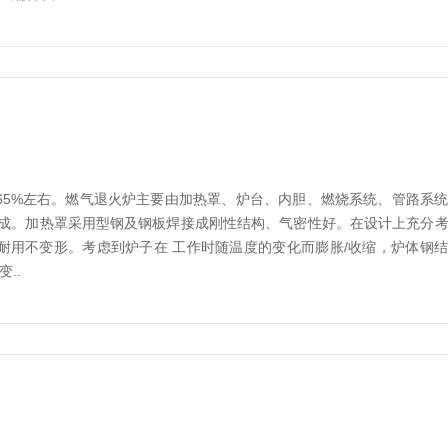
65%左右。燃气退火炉主要由加热罩、炉台、内胆、燃烧系统、管路系
组成。加热罩采用型钢及钢板焊接成刚性结构、气密性好。在设计上充分
耐用不变形。考虑到炉子在 工作时随温度的变化而膨胀/收缩，炉体钢
..